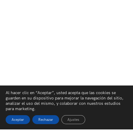
Al hacer clic en “Aceptar”, usted acepta que las cookies se
guarden en su dispositivo para mejorar la navegación del sitio,
analizar el uso del mismo, y colaborar con nuestros estudios
para marketing.
Aceptar
Rechazar
Ajustes