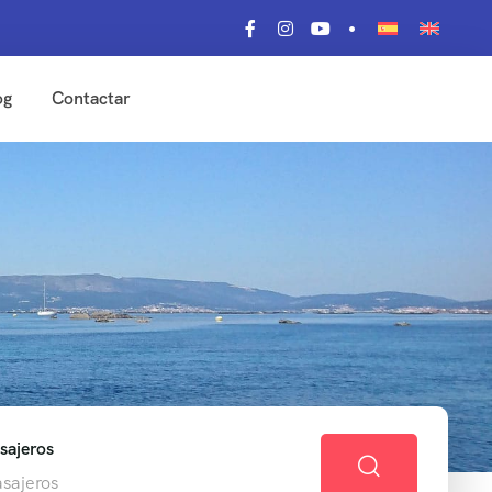
og
Contactar
sajeros
asajeros