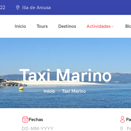
322
Illa de Arousa
Inicio
Tours
Destinos
Actividades
Bl
Taxi Marino
Inicio
Taxi Marino
Fechas
Pa
0
P