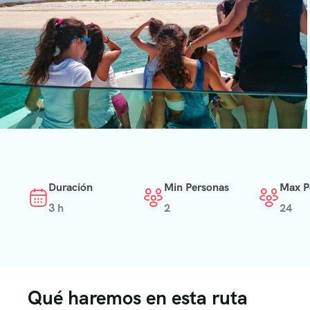
Duración
Min Personas
Max P
3 h
2
24
Qué haremos en esta ruta