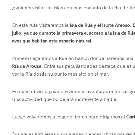
¿Quieres visitar las islas con más encanto de la Ría de A
En esta ruta visitaremos la
isla de Rúa y el islote Areoso
.
E
julio, ya que durante la primavera el acceso a la isla de R
aves que habitan este espacio natural.
Primero llegaremos a Rúa en barco, donde haremos una vis
Ría de Arousa
. Entre sus peculiaridades destaca que es
ver la Ría desde su punto más alto en el mar.
En nuestra visita guiada viviremos aventuras entre sus gr
Una actividad que no dejará indiferente a nadie.
Luego volveremos a coger el barco para dirigirnos al
Cari
Sus aguas turquesas y sus arenas blancas y finas nos rec