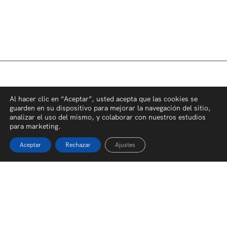
Al hacer clic en “Aceptar”, usted acepta que las cookies se
guarden en su dispositivo para mejorar la navegación del sitio,
analizar el uso del mismo, y colaborar con nuestros estudios
para marketing.
Aceptar
Rechazar
Ajustes