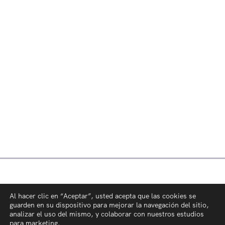
Al hacer clic en “Aceptar”, usted acepta que las cookies se
guarden en su dispositivo para mejorar la navegación del sitio,
analizar el uso del mismo, y colaborar con nuestros estudios
para marketing.