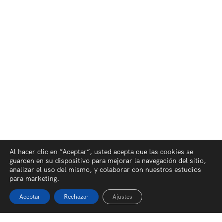
Al hacer clic en “Aceptar”, usted acepta que las cookies se
guarden en su dispositivo para mejorar la navegación del sitio,
analizar el uso del mismo, y colaborar con nuestros estudios
para marketing.
Aceptar
Rechazar
Ajustes