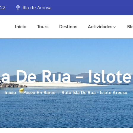
322
Illa de Arousa
Inicio
Tours
Destinos
Actividades
Bl
la De Rua – Islot
Inicio
Paseo En Barco
Ruta Isla De Rua – Islote Areoso