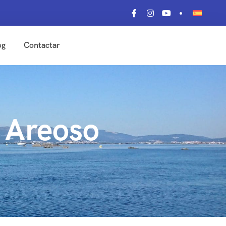
og
Contactar
e Areoso