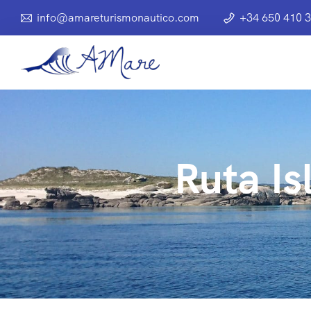
info@amareturismonautico.com
+34 650 410 
Ruta Is