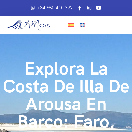
+34 650 410 322
Explora La
Costa De Illa De
Arousa En
Barco: Faro,