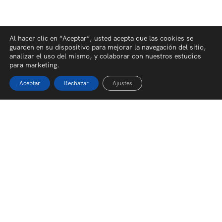
Al hacer clic en “Aceptar”, usted acepta que las cookies se
guarden en su dispositivo para mejorar la navegación del sitio,
analizar el uso del mismo, y colaborar con nuestros estudios
para marketing.
Aceptar
Rechazar
Ajustes