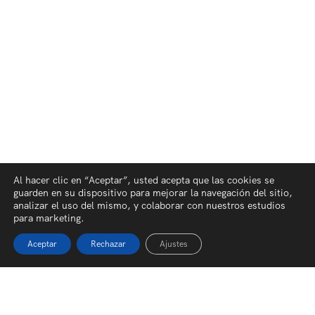
Al hacer clic en “Aceptar”, usted acepta que las cookies se
guarden en su dispositivo para mejorar la navegación del sitio,
analizar el uso del mismo, y colaborar con nuestros estudios
para marketing.
Aceptar
Rechazar
Ajustes