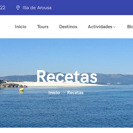
322
Illa de Arousa
Inicio
Tours
Destinos
Actividades
Bl
Recetas
Inicio
Recetas