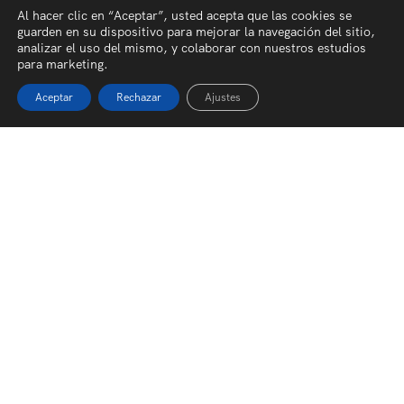
Al hacer clic en “Aceptar”, usted acepta que las cookies se
guarden en su dispositivo para mejorar la navegación del sitio,
analizar el uso del mismo, y colaborar con nuestros estudios
para marketing.
Aceptar
Rechazar
Ajustes